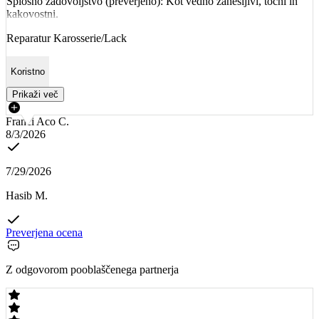
Splošno zadovoljstvo (preverjeno): Kot vedno zanesljivi, točni in
kakovostni.
Reparatur Karosserie/Lack
Koristno
Prikaži več
Franci Aco C.
8/3/2026
7/29/2026
Hasib M.
Preverjena ocena
Z odgovorom pooblaščenega partnerja