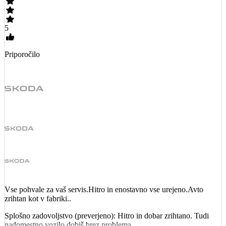
5
Priporočilo
Vse pohvale za vaš servis.Hitro in enostavno vse urejeno.Avto
zrihtan kot v fabriki..
Splošno zadovoljstvo (preverjeno): Hitro in dobar zrihtano. Tudi
nadomestno vozilo dobiš brez problema.