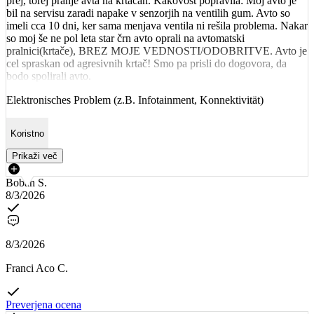
prej, torej pranje avta na krtačah. Kakovost popravila: Moj avto je
bil na servisu zaradi napake v senzorjih na ventilih gum. Avto so
imeli cca 10 dni, ker sama menjava ventila ni rešila problema. Nakar
so moj še ne pol leta star črn avto oprali na avtomatski
pralnici(krtače), BREZ MOJE VEDNOSTI/ODOBRITVE. Avto je
cel spraskan od agresivnih krtač! Smo pa prisli do dogovora, da
bodo spolirali avto.
Elektronisches Problem (z.B. Infotainment, Konnektivität)
Koristno
Prikaži več
Boban S.
8/3/2026
8/3/2026
Franci Aco C.
Preverjena ocena