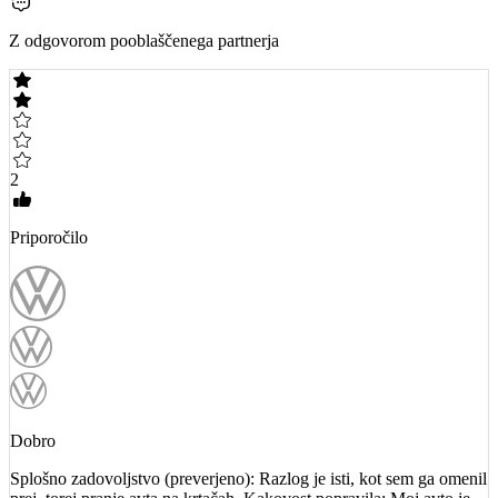
Z odgovorom pooblaščenega partnerja
2
Priporočilo
Dobro
Splošno zadovoljstvo (preverjeno): Razlog je isti, kot sem ga omenil