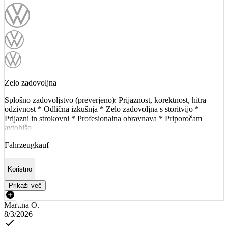
Zelo zadovoljna
Splošno zadovoljstvo (preverjeno): Prijaznost, korektnost, hitra
odzivnost * Odlična izkušnja * Zelo zadovoljna s storitvijo *
Prijazni in strokovni * Profesionalna obravnava * Priporočam
avtohišo
Fahrzeugkauf
Koristno
Prikaži več
Martina O.
8/3/2026