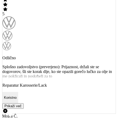
5
Odlično
Splošno zadovoljstvo (preverjeno): Prijaznost, držali ste se
dogovorov, šli ste korak dlje, ko ste opazili gorečo lučko za olje in
me poklicali in poskrbeli za to
Reparatur Karosserie/Lack
Koristno
Prikaži več
Mojca Č.