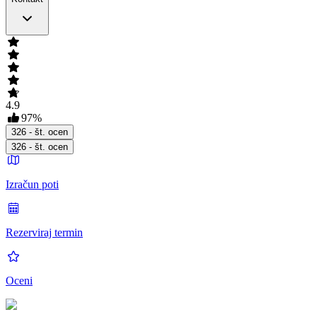
4.9
97
%
326
- št. ocen
326
- št. ocen
Izračun poti
Rezerviraj termin
Oceni