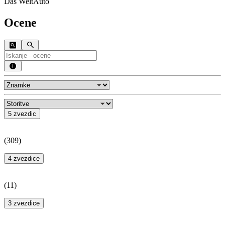
Das WeltAuto
Ocene
5 zvezdic
(
309
)
4 zvezdice
(
11
)
3 zvezdice