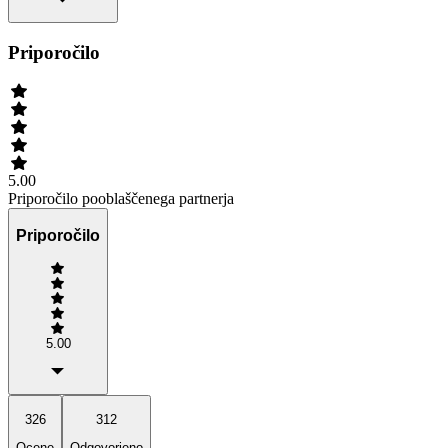
Priporočilo
5.00
Priporočilo pooblaščenega partnerja
Priporočilo
5.00
326
312
Ocene
Odgovorjeno