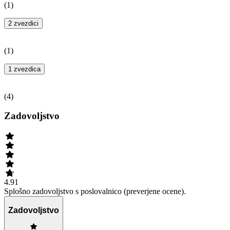
(
1
)
2 zvezdici
(
1
)
1 zvezdica
(
4
)
Zadovoljstvo
4.91
Splošno zadovoljstvo s poslovalnico (preverjene ocene).
Zadovoljstvo