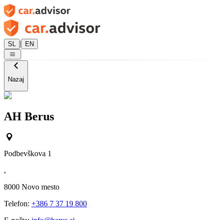
|
SL
EN
Nazaj
AH Berus
Podbevškova 1
,
8000
Novo mesto
Telefon:
+386 7 37 19 800