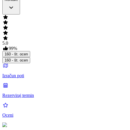
5.0
99
%
160
- št. ocen
160
- št. ocen
Izračun poti
Rezerviraj termin
Oceni