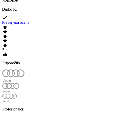
7/20/2026
Darko K.
Preverjena ocena
5
Priporočilo
Profesionalci