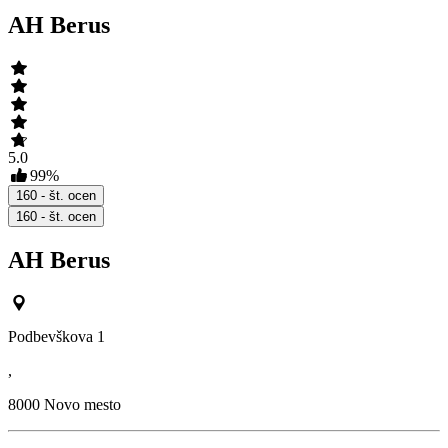
AH Berus
5.0
99
%
160
- št. ocen
160
- št. ocen
AH Berus
Podbevškova 1
,
8000
Novo mesto