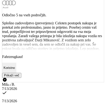
Odločno 5 na vseh področjih.
Splošno zadovoljstvo (preverjeno): Celoten postopek nakupa je
potekal zelo profesionalno, jasno in prijetno. Posebej cenim vaš
trud, potrpežljivost ter pripravljenost odgovoriti na vsa moja
vprašanja. Zaradi vašega pristopa je bila izkušnja nakupa vozila res
pozitivna zahvaljujoč Darji Mikunović. Z vozilom sem zelo
zadovoljen in vesel sem, da sem se odločil za nakup pri vas. Še
enkrat hvala za odlično storitev in prijetno izkušnjo. Lep pozdrav,
Fahrzeugkauf
Koristno
Prikaži več
Milan B.
7/13/2026
7/13/2026