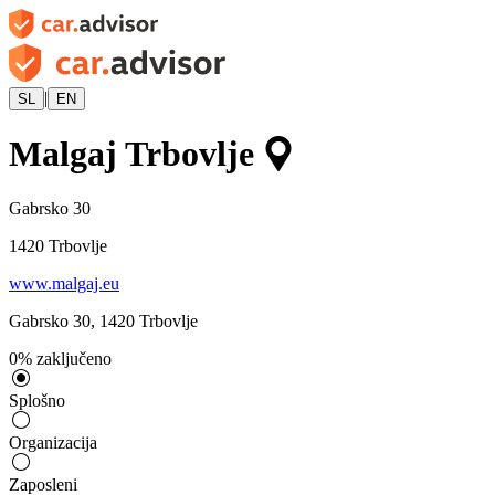
|
SL
EN
Malgaj Trbovlje
Gabrsko 30
1420
Trbovlje
www.malgaj.eu
Gabrsko 30
,
1420
Trbovlje
0
%
zaključeno
Splošno
Organizacija
Zaposleni