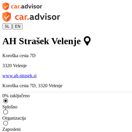
|
SL
EN
AH Strašek Velenje
Koroška cesta 7D
3320
Velenje
www.ah-strasek.si
Koroška cesta 7D
,
3320
Velenje
0
%
zaključeno
Splošno
Organizacija
Zaposleni