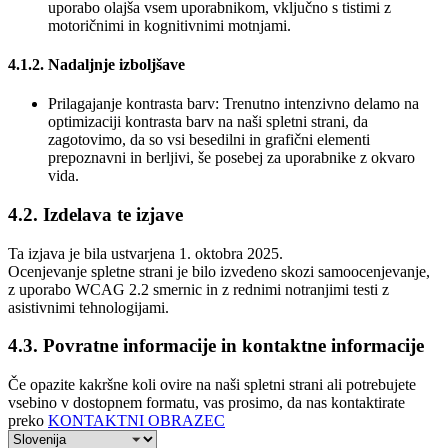
uporabo olajša vsem uporabnikom, vključno s tistimi z
motoričnimi in kognitivnimi motnjami.
4.1.2. Nadaljnje izboljšave
Prilagajanje kontrasta barv: Trenutno intenzivno delamo na
optimizaciji kontrasta barv na naši spletni strani, da
zagotovimo, da so vsi besedilni in grafični elementi
prepoznavni in berljivi, še posebej za uporabnike z okvaro
vida.
4.2. Izdelava te izjave
Ta izjava je bila ustvarjena 1. oktobra 2025.
Ocenjevanje spletne strani je bilo izvedeno skozi samoocenjevanje,
z uporabo WCAG 2.2 smernic in z rednimi notranjimi testi z
asistivnimi tehnologijami.
4.3. Povratne informacije in kontaktne informacije
Če opazite kakršne koli ovire na naši spletni strani ali potrebujete
vsebino v dostopnem formatu, vas prosimo, da nas kontaktirate
preko
KONTAKTNI OBRAZEC