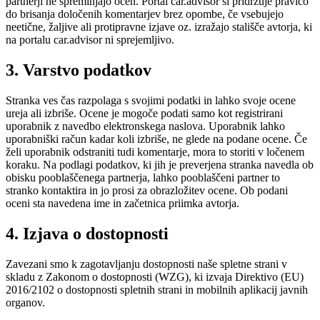
partnerji ne spreminjajo ocen. Portal car.advisor si pridržuje pravico
do brisanja določenih komentarjev brez opombe, če vsebujejo
neetične, žaljive ali protipravne izjave oz. izražajo stališče avtorja, ki
na portalu car.advisor ni sprejemljivo.
3. Varstvo podatkov
Stranka ves čas razpolaga s svojimi podatki in lahko svoje ocene
ureja ali izbriše. Ocene je mogoče podati samo kot registrirani
uporabnik z navedbo elektronskega naslova. Uporabnik lahko
uporabniški račun kadar koli izbriše, ne glede na podane ocene. Če
želi uporabnik odstraniti tudi komentarje, mora to storiti v ločenem
koraku. Na podlagi podatkov, ki jih je preverjena stranka navedla ob
obisku pooblaščenega partnerja, lahko pooblaščeni partner to
stranko kontaktira in jo prosi za obrazložitev ocene. Ob podani
oceni sta navedena ime in začetnica priimka avtorja.
4. Izjava o dostopnosti
Zavezani smo k zagotavljanju dostopnosti naše spletne strani v
skladu z Zakonom o dostopnosti (WZG), ki izvaja Direktivo (EU)
2016/2102 o dostopnosti spletnih strani in mobilnih aplikacij javnih
organov.