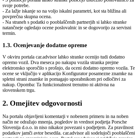
svoje potrebe.
- Za lažje iskanje so na voljo iskalni parametri, kot sta bližina ali
povprečna skupna ocena.
- Na straneh s podatki o pooblaščenih partnerjih si lahko stranke
natančneje ogledajo ocene poslovalnic in se dogovorijo za servisni
termin.
1.3. Ocenjevanje dodatne opreme
V okviru portala car.advisor lahko stranke ocenijo tudi dodatno
opremo vozil. Dva meseca po nakupu vozila stranka prejme
elektronsko sporočilo s prošnjo, da oceni dodatno opremo vozila. Te
ocene se vključijo v aplikacijo Konfigurator posamezne znamke na
spletni strani znamke in pomagajo uporabnikom pri odločitvi za
nakup. Opomba: Ta funkcionalnost trenutno ni aktivna na
slovenskem trgu.
2. Omejitev odgovornosti
Na portalu objavljeni komentarji v nobenem primeru in na noben
način ne odražajo mnenja, pogledov in vrednot podjetja Porsche
Slovenija d.o.o. in niso nikakor povezani s podjetjem. Za pravilnost
podatkov jamči avtor besedila. car.advisor ali sodelujoči pooblaščeni