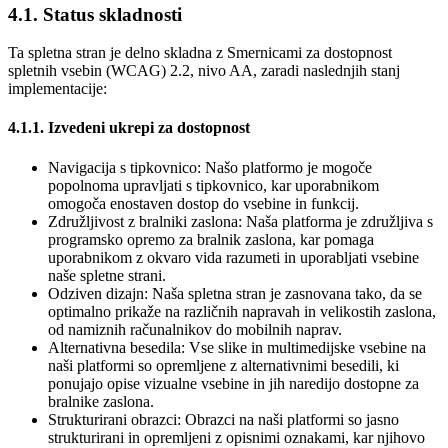
4.1. Status skladnosti
Ta spletna stran je delno skladna z Smernicami za dostopnost
spletnih vsebin (WCAG) 2.2, nivo AA, zaradi naslednjih stanj
implementacije:
4.1.1. Izvedeni ukrepi za dostopnost
Navigacija s tipkovnico: Našo platformo je mogoče
popolnoma upravljati s tipkovnico, kar uporabnikom
omogoča enostaven dostop do vsebine in funkcij.
Združljivost z bralniki zaslona: Naša platforma je združljiva s
programsko opremo za bralnik zaslona, kar pomaga
uporabnikom z okvaro vida razumeti in uporabljati vsebine
naše spletne strani.
Odziven dizajn: Naša spletna stran je zasnovana tako, da se
optimalno prikaže na različnih napravah in velikostih zaslona,
od namiznih računalnikov do mobilnih naprav.
Alternativna besedila: Vse slike in multimedijske vsebine na
naši platformi so opremljene z alternativnimi besedili, ki
ponujajo opise vizualne vsebine in jih naredijo dostopne za
bralnike zaslona.
Strukturirani obrazci: Obrazci na naši platformi so jasno
strukturirani in opremljeni z opisnimi oznakami, kar njihovo