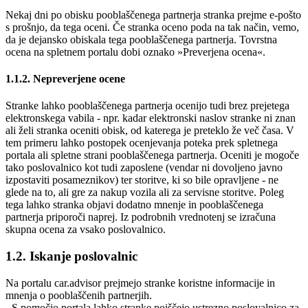
Nekaj dni po obisku pooblaščenega partnerja stranka prejme e-pošto
s prošnjo, da tega oceni. Če stranka oceno poda na tak način, vemo,
da je dejansko obiskala tega pooblaščenega partnerja. Tovrstna
ocena na spletnem portalu dobi oznako »Preverjena ocena«.
1.1.2. Nepreverjene ocene
Stranke lahko pooblaščenega partnerja ocenijo tudi brez prejetega
elektronskega vabila - npr. kadar elektronski naslov stranke ni znan
ali želi stranka oceniti obisk, od katerega je preteklo že več časa. V
tem primeru lahko postopek ocenjevanja poteka prek spletnega
portala ali spletne strani pooblaščenega partnerja. Oceniti je mogoče
tako poslovalnico kot tudi zaposlene (vendar ni dovoljeno javno
izpostaviti posameznikov) ter storitve, ki so bile opravljene - ne
glede na to, ali gre za nakup vozila ali za servisne storitve. Poleg
tega lahko stranka objavi dodatno mnenje in pooblaščenega
partnerja priporoči naprej. Iz podrobnih vrednotenj se izračuna
skupna ocena za vsako poslovalnico.
1.2. Iskanje poslovalnic
Na portalu car.advisor prejmejo stranke koristne informacije in
mnenja o pooblaščenih partnerjih.
- S pomočjo portala lahko stranke poiščejo ustrezno poslovalnico za