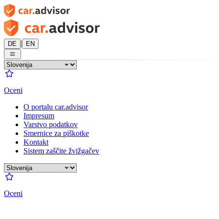
|
DE
EN
Oceni
O portalu car.advisor
Impresum
Varstvo podatkov
Smernice za piškotke
Kontakt
Sistem zaščite žvižgačev
Oceni