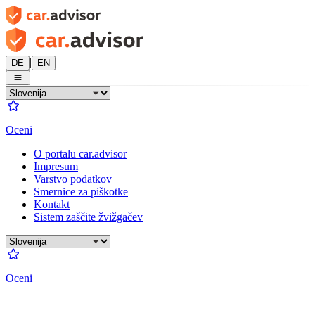
|
DE
EN
Oceni
O portalu car.advisor
Impresum
Varstvo podatkov
Smernice za piškotke
Kontakt
Sistem zaščite žvižgačev
Oceni