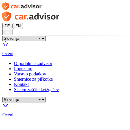
|
DE
EN
Oceni
O portalu car.advisor
Impresum
Varstvo podatkov
Smernice za piškotke
Kontakt
Sistem zaščite žvižgačev
Oceni