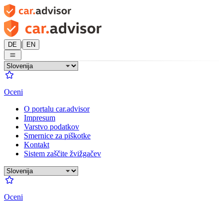
|
DE
EN
Oceni
O portalu car.advisor
Impresum
Varstvo podatkov
Smernice za piškotke
Kontakt
Sistem zaščite žvižgačev
Oceni