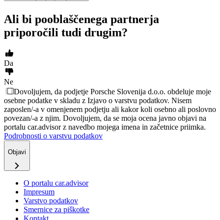
Ali bi pooblaščenega partnerja
priporočili tudi drugim?
Da
Ne
Dovoljujem, da podjetje Porsche Slovenija d.o.o. obdeluje moje
osebne podatke v skladu z Izjavo o varstvu podatkov. Nisem
zaposlen/-a v omenjenem podjetju ali kakor koli osebno ali poslovno
povezan/-a z njim. Dovoljujem, da se moja ocena javno objavi na
portalu car.advisor z navedbo mojega imena in začetnice priimka.
Podrobnosti o varstvu podatkov
Objavi
O portalu car.advisor
Impresum
Varstvo podatkov
Smernice za piškotke
Kontakt