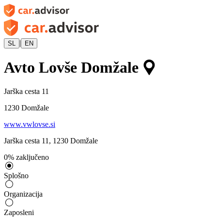
|
SL
EN
Avto Lovše Domžale
Jarška cesta 11
1230
Domžale
www.vwlovse.si
Jarška cesta 11
,
1230
Domžale
0
%
zaključeno
Splošno
Organizacija
Zaposleni