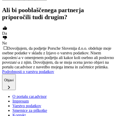
Ali bi pooblaščenega partnerja
priporočili tudi drugim?
Da
Ne
Dovoljujem, da podjetje Porsche Slovenija d.o.o. obdeluje moje
osebne podatke v skladu z Izjavo o varstvu podatkov. Nisem
zaposlen/-a v omenjenem podjetju ali kakor koli osebno ali poslovno
povezan/-a z njim. Dovoljujem, da se moja ocena javno objavi na
portalu car.advisor z navedbo mojega imena in začetnice priimka.
Podrobnosti o varstvu podatkov
Objavi
O portalu car.advisor
Impresum
Varstvo podatkov
Smernice za piškotke
Kontakt