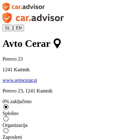
|
SL
EN
Avto Cerar
Perovo 23
1241
Kamnik
www.avtocerar.si
Perovo 23
,
1241
Kamnik
0
%
zaključeno
Splošno
Organizacija
Zaposleni