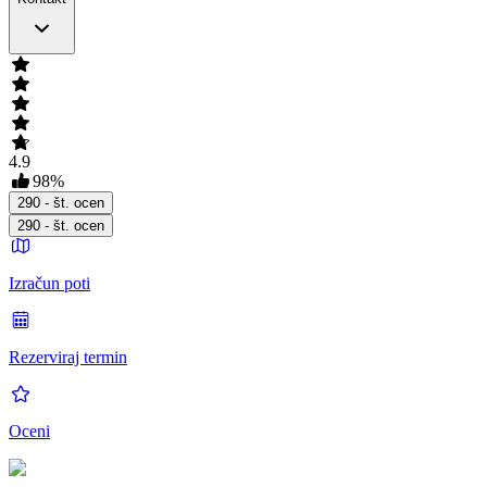
4.9
98
%
290
- št. ocen
290
- št. ocen
Izračun poti
Rezerviraj termin
Oceni