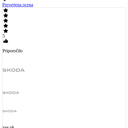
Preverjena ocena
5
Priporočilo
vse ok