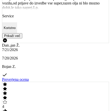
vozilu,od prijave do izvedbe vse super,razen olja ni blo mozno
dobit,le tako naprej.Lp.
Service
Koristno
Prikaži več
Damijan Ž.
7/21/2026
7/20/2026
Bojan Z.
Preverjena ocena
4