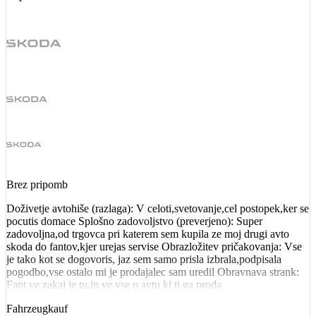
Brez pripomb
Doživetje avtohiše (razlaga): V celoti,svetovanje,cel postopek,ker se
pocutis domace Splošno zadovoljstvo (preverjeno): Super
zadovoljna,od trgovca pri katerem sem kupila ze moj drugi avto
skoda do fantov,kjer urejas servise Obrazložitev pričakovanja: Vse
je tako kot se dogovoris, jaz sem samo prisla izbrala,podpisala
pogodbo,vse ostalo mi je prodajalec sam uredil Obravnava strank:
Fant ve zakaj je tu,in ve vse o avtu ki ti ga proda
Fahrzeugkauf