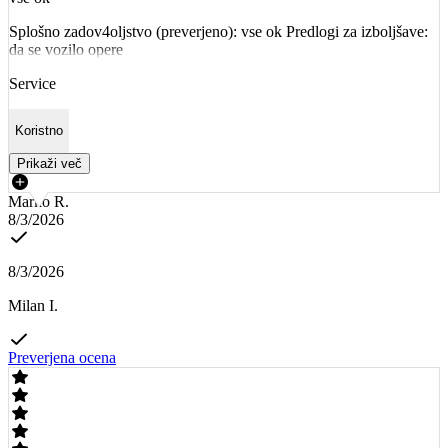
Splošno zadov4oljstvo (preverjeno): vse ok Predlogi za izboljšave:
da se vozilo opere
Service
Koristno
Prikaži več
Marko R.
8/3/2026
8/3/2026
Milan I.
Preverjena ocena