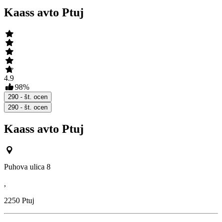
Kaass avto Ptuj
4.9
98
%
290
- št. ocen
290
- št. ocen
Kaass avto Ptuj
Puhova ulica 8
,
2250
Ptuj