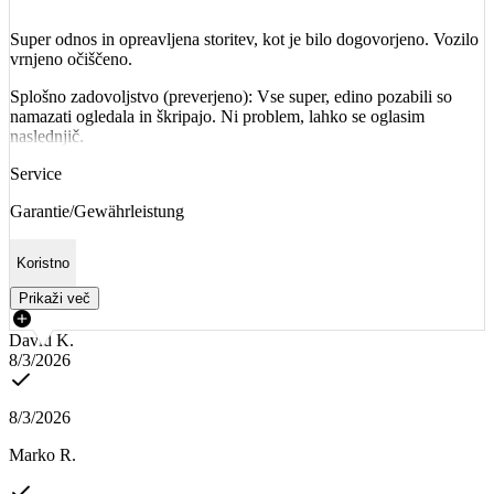
Super odnos in opreavljena storitev, kot je bilo dogovorjeno. Vozilo
vrnjeno očiščeno.
Splošno zadovoljstvo (preverjeno): Vse super, edino pozabili so
namazati ogledala in škripajo. Ni problem, lahko se oglasim
naslednjič.
Service
Garantie/Gewährleistung
Koristno
Prikaži več
David K.
8/3/2026
8/3/2026
Marko R.