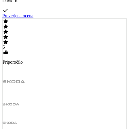
David K.
Preverjena ocena
5
Priporočilo