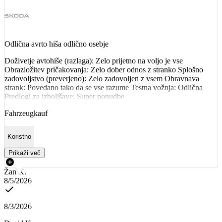
Odlična avrto hiša odlično osebje
Doživetje avtohiše (razlaga): Zelo prijetno na voljo je vse
Obrazložitev pričakovanja: Zelo dober odnos z stranko Splošno
zadovoljstvo (preverjeno): Zelo zadovoljen z vsem Obravnava
strank: Povedano tako da se vse razume Testna vožnja: Odlična
Predlogi za izboljšave: Super ponudbe
Fahrzeugkauf
Koristno
Prikaži več
Žan K.
8/5/2026
8/3/2026