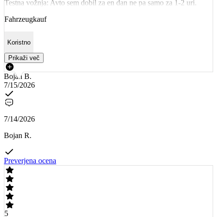
Testna vožnja: Avto sem dobil za en dan ne pa samo za 1-2 uri.
Fahrzeugkauf
Koristno
Prikaži več
Bojan B.
7/15/2026
7/14/2026
Bojan R.
Preverjena ocena
5