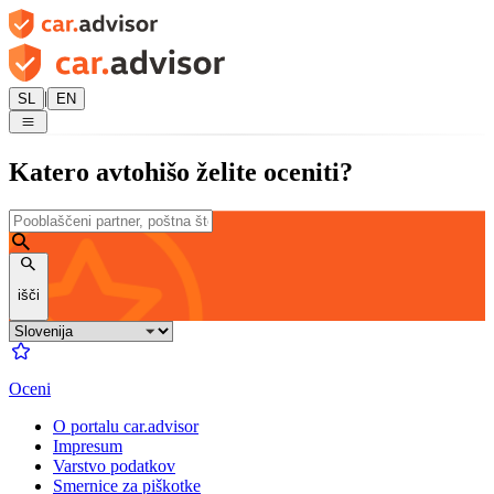
|
SL
EN
Katero avtohišo želite oceniti?
išči
Oceni
O portalu car.advisor
Impresum
Varstvo podatkov
Smernice za piškotke