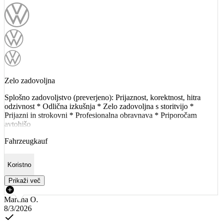
Zelo zadovoljna
Splošno zadovoljstvo (preverjeno): Prijaznost, korektnost, hitra
odzivnost * Odlična izkušnja * Zelo zadovoljna s storitvijo *
Prijazni in strokovni * Profesionalna obravnava * Priporočam
avtohišo
Fahrzeugkauf
Koristno
Prikaži več
Martina O.
8/3/2026