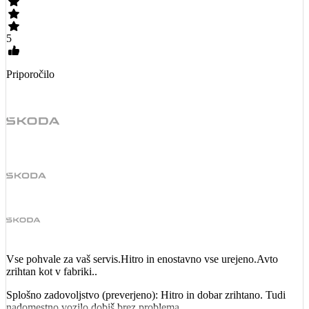
5
Priporočilo
Vse pohvale za vaš servis.Hitro in enostavno vse urejeno.Avto
zrihtan kot v fabriki..
Splošno zadovoljstvo (preverjeno): Hitro in dobar zrihtano. Tudi
nadomestno vozilo dobiš brez problema.