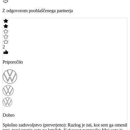
Z odgovorom pooblaščenega partnerja
2
Priporočilo
Dobro
Splošno zadovoljstvo (preverjeno): Razlog je isti, kot sem ga omenil