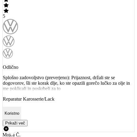
5
Odlično
Splošno zadovoljstvo (preverjeno): Prijaznost, držali ste se
dogovorov, šli ste korak dlje, ko ste opazili gorečo lučko za olje in
me poklicali in poskrbeli za to
Reparatur Karosserie/Lack
Koristno
Prikaži več
Mojca Č.