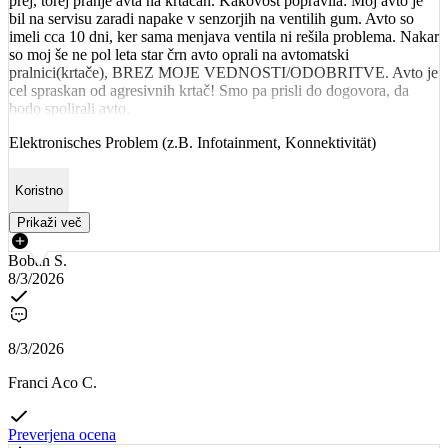
prej, torej pranje avta na krtačah. Kakovost popravila: Moj avto je
bil na servisu zaradi napake v senzorjih na ventilih gum. Avto so
imeli cca 10 dni, ker sama menjava ventila ni rešila problema. Nakar
so moj še ne pol leta star črn avto oprali na avtomatski
pralnici(krtače), BREZ MOJE VEDNOSTI/ODOBRITVE. Avto je
cel spraskan od agresivnih krtač! Smo pa prisli do dogovora, da
bodo spolirali avto.
Elektronisches Problem (z.B. Infotainment, Konnektivität)
Koristno
Prikaži več
Boban S.
8/3/2026
8/3/2026
Franci Aco C.
Preverjena ocena