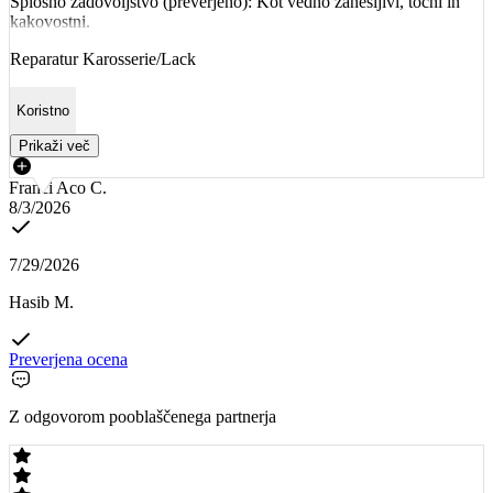
Splošno zadovoljstvo (preverjeno): Kot vedno zanesljivi, točni in
kakovostni.
Reparatur Karosserie/Lack
Koristno
Prikaži več
Franci Aco C.
8/3/2026
7/29/2026
Hasib M.
Preverjena ocena
Z odgovorom pooblaščenega partnerja