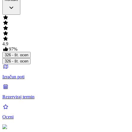
4.9
97
%
326
- št. ocen
326
- št. ocen
Izračun poti
Rezerviraj termin
Oceni