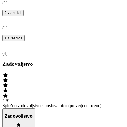
(
1
)
2 zvezdici
(
1
)
1 zvezdica
(
4
)
Zadovoljstvo
4.91
Splošno zadovoljstvo s poslovalnico (preverjene ocene).
Zadovoljstvo