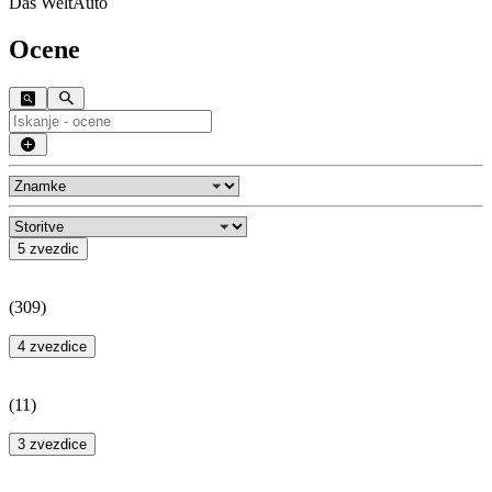
Das WeltAuto
Ocene
5 zvezdic
(
309
)
4 zvezdice
(
11
)
3 zvezdice