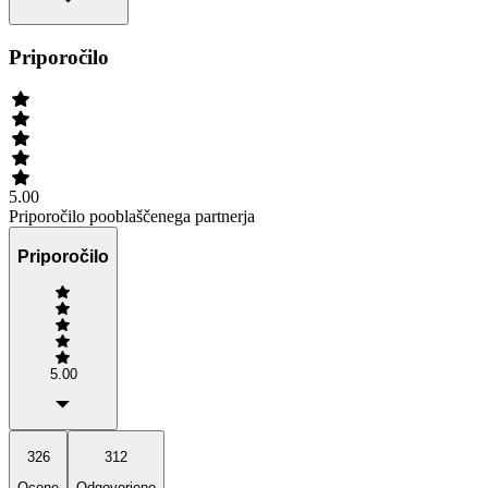
Priporočilo
5.00
Priporočilo pooblaščenega partnerja
Priporočilo
5.00
326
312
Ocene
Odgovorjeno