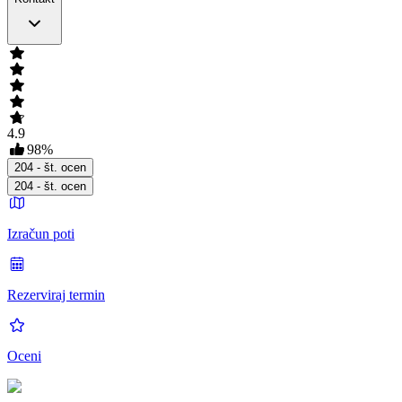
4.9
98
%
204
- št. ocen
204
- št. ocen
Izračun poti
Rezerviraj termin
Oceni