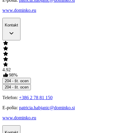
E-pošta:
patricia.habjanic@dominko.si
www.dominko.eu
Kontakt
4.92
98
%
204
- št. ocen
204
- št. ocen
Telefon:
+386 2 78 81 150
E-pošta:
patricia.habjanic@dominko.si
www.dominko.eu
Kontakt