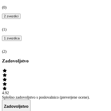
(
0
)
2 zvezdici
(
1
)
1 zvezdica
(
2
)
Zadovoljstvo
4.92
Splošno zadovoljstvo s poslovalnico (preverjene ocene).
Zadovoljstvo