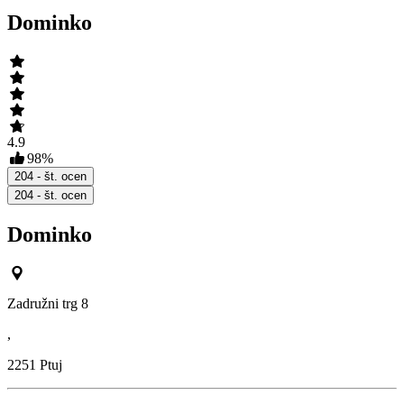
Dominko
4.9
98
%
204
- št. ocen
204
- št. ocen
Dominko
Zadružni trg 8
,
2251
Ptuj