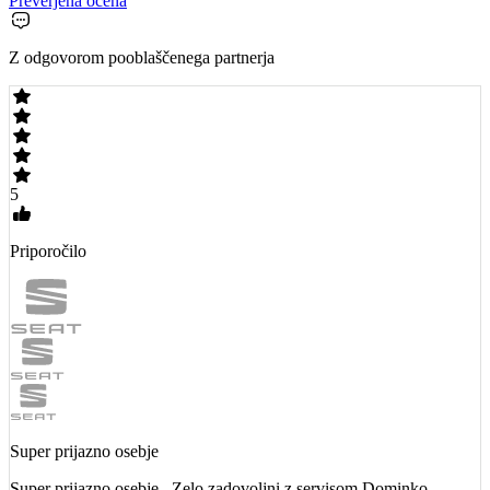
Preverjena ocena
Z odgovorom pooblaščenega partnerja
5
Priporočilo
Super prijazno osebje
Super prijazno osebje . Zelo zadovoljni z servisom Dominko